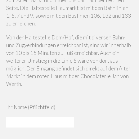
zum Alter Markt und finden uns dann auf der rechten
Seite. Die Haltestelle Heumarkt ist mit den Bahnlinien
1, 5, 7 und 9, sowie mit den Buslinien 106, 132 und 133
zu erreichen.
Von der Haltestelle Dom/Hbf, die mit diversen Bahn-
und Zugverbindungen erreichbar ist, sind wir innerhalb
von 10 bis 15 Minuten zu Fuß erreichbar. Auch ein
weiterer Umstieg in die Linie 5 wäre von dort aus
möglich. Der Eingang befindet sich direkt auf dem Alter
Markt in dem roten Haus mit der Chocolaterie Jan von
Werth.
Ihr Name (Pflichtfeld)